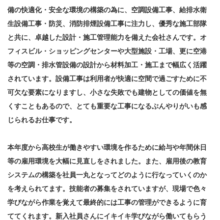
備の快適化・安全な環境の構築の為に、空調設備工事、給排水衛
生設備工事・防災、消防排煙設備工事に注力し、優秀な施工部隊
と共に、卓越した設計・施工管理能力を備えた会社さんです。オ
フィスビル・ショッピングセンターや大型施設・工場、更に空港
等の空調・排水管設備の設計から材料加工・施工まで幅広く活躍
されています。設備工事は利用者が快適に空間で過ごすために不
可欠な要素になりますし、小さな失敗でも建物としての価値を無
くすこともあるので、とても重要な工事になるぶんやりがいも感
じられるお仕事です。
本年度から高校生が働きやすい環境を作るために給与や年間休日
等の雇用環境を大幅に見直しをされました。また、雇用後の教育
システムの構築を社員一丸となってどのように行なっていくのか
を考えられてます。技能者の募集をされていますが、現場で色々
学びながら作業を覚えて最終的には工事の管理ができるように育
ててくれます。新入社員さんにイキイキ学びながら働いてもらう