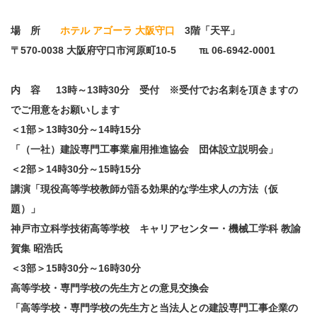
場 所
ホテル アゴーラ 大阪守口
3階「天平」
〒570-0038 大阪府守口市河原町10-5 ℡ 06-6942-0001
内 容 13時～13時30分 受付 ※受付でお名刺を頂きますの
でご用意をお願いします
＜1部＞13時30分～14時15分
「（一社）建設専門工事業雇用推進協会 団体設立説明会」
＜2部＞14時30分～15時15分
講演「現役高等学校教師が語る効果的な学生求人の方法（仮
題）」
神戸市立科学技術高等学校 キャリアセンター・機械工学科 教諭
賀集 昭浩氏
＜3部＞15時30分～16時30分
高等学校・専門学校の先生方との意見交換会
「高等学校・専門学校の先生方と当法人との建設専門工事企業の